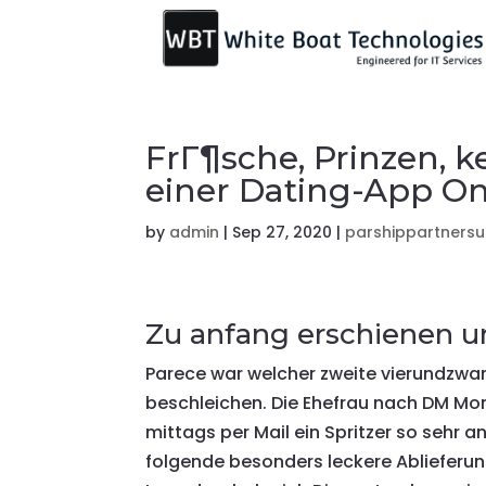
FrГ¶sche, Prinzen, k
einer Dating-App O
by
admin
|
Sep 27, 2020
|
parshippartnersu
Zu anfang erschienen 
Parece war welcher zweite vierundzwa
beschleichen. Die Ehefrau nach DM M
mittags per Mail ein Spritzer so sehr 
folgende besonders leckere Ablieferu