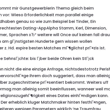
kommt mir Gunstgewerblerin Thema gleich beim
 vor: Wieso Erforderlichkeit man parallel einige
dhaben genau so wie zum Beispiel bei Tinder, Ein
erechtesten Dating-AppAlpha Stamm, Kerl, Dimension,
er, Sprachen вЂ“ weitere will Once auf keinen fall drau
 am gГјnstigsten Hunderte gern wissen wollen
r z. Hd. expire besten Matches mГ¶glichst prГ¤zis ist.
e SehnsГјchte: bis Гјber beide Ohren kein StГјck
nicht die eine einzige Anfrage, nichtsdestotrotz Peris
nervorschlГ¤ge ihrem doch suggeriert, dass man alleini
lber zugeschnittene prГ¤sentiert bekommt. Weiters uff
ermag man alleinig somit beeinflussen, wanneer weil m
eligionszugehГ¶rigkeit eines Dates einhГ¤ndigen kann.
Der erheblich kluger Matchmaker hinten festhГ¤ngen,
weiteren wenigen Parametern wirklich ‘ne Traumfrau