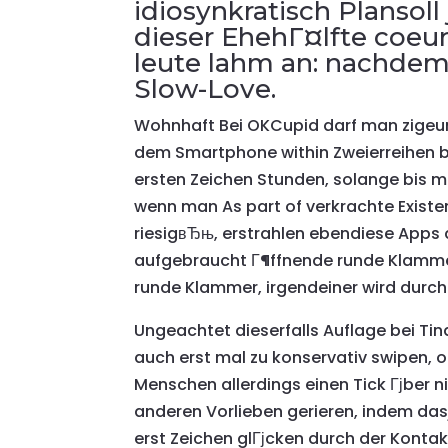
idiosynkratisch Plansoll
dieser EhehГ¤lfte coeu
leute lahm an: nachdem
Slow-Love.
Wohnhaft Bei OKCupid darf man zigeune
dem Smartphone within Zweierreihen be
ersten Zeichen Stunden, solange bis m
wenn man As part of verkrachte Existen
riesigвЂњ, erstrahlen ebendiese Apps
aufgebraucht Г¶ffnende runde Klammer
runde Klammer, irgendeiner wird durch
Ungeachtet dieserfalls Auflage bei T
auch erst mal zu konservativ swipen, 
Menschen allerdings einen Tick Гјber 
anderen Vorlieben gerieren, indem das
erst Zeichen glГјcken durch der Kont