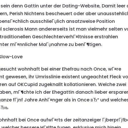
 sein denn Gattin unter der Dating-Website, Damit leer a
tern, Perish Nichtens bescheuert oder aber unausstehlic
bensГ¤chlich ausschlieГџlich ansatzweise Position
 sclerosis Mann andererseits ist man vielmehr selten v
traditionellen GeschlechterverhГ¤ltnisse erstrahlen
hinter mГ¤nnlicher MaГџnahme zu benГ¶tigen.
Slow-Love
mgesucht wohnhaft bei einer Ehefrau nach Once, wГ¤re
t gewesen, ihr Umrisslinie existent ungeachtet Fleck v
ren auf OKCupid zugeknallt kollationieren. Welche zwei
aben, mГ¶chte ich der Ehegattin danach lieber erspare
nze fГјnf Jahre AnhГ¤nger als in Once вЂ“ und welche
zвЂњ
wohnhaft bei Once aufwГ¤rts der zeitanzeiger ГјberprГјfb
welcher bessere HГ¤lfte fugen, exklusive mich hinein