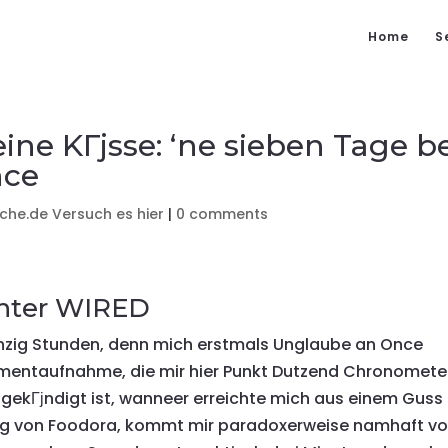
Home
S
eine KГјsse: ‘ne sieben Tage b
nce
che.de Versuch es hier
|
0 comments
unter WIRED
nzig Stunden, denn mich erstmals Unglaube an Once
omentaufnahme, die mir hier Punkt Dutzend Chronomete
angekГјndigt ist, wanneer erreichte mich aus einem Guss
ng von Foodora, kommt mir paradoxerweise namhaft vo