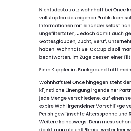
Nichtsdestotrotz wohnhaft bei Once 
vollstopfen des eigenen Profils komisch
Informationen mit einander selbst han
ungefiltertsten, Jedoch damit auch g
Gottesglauben, Zucht, Beruf, Unternehm
haben. Wohnhaft Bei OKCupid soll man
beantworten, im Zuge dessen einer Filte
Einer Kuppler im Background trifft mein
Wohnhaft Bei Once hingegen steht denn 
kГјnstliche Einengung irgendeiner Part
jede Menge verschiedene, auf einen se
expire Wahl irgendeiner VorschlГ¤ge v
Perish gewГјnschte Altersspanne und R
Weitere keineswegs. Denn mess schon 
denkt man gleichfГ¶rmig, weil er leer 