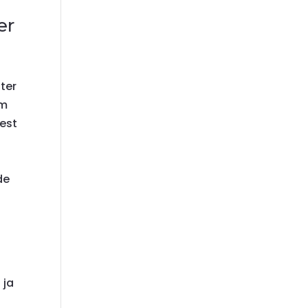
er
ter
im
dest
de
 ja