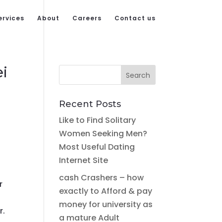
ervices
About
Careers
Contact us
ei
Recent Posts
Like to Find Solitary
Women Seeking Men?
Most Useful Dating
Internet Site
cash Crashers – how
r
exactly to Afford & pay
money for university as
r.
a mature Adult