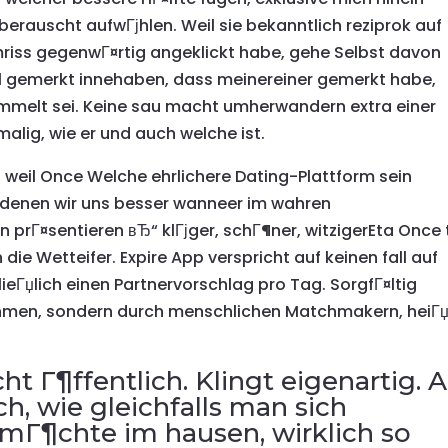
erauscht aufwГјhlen. Weil sie bekanntlich reziprok auf
mriss gegenwГ¤rtig angeklickt habe, gehe Selbst davon
hl gemerkt innehaben, dass meinereiner gemerkt habe,
mmelt sei. Keine sau macht umherwandern extra einer
alig, wie er und auch welche ist.
 weil Once Welche ehrlichere Dating-Plattform sein
ff denen wir uns besser wanneer im wahren
 prГ¤sentieren вЂ“ klГјger, schГ¶ner, witzigerEta Once 
die Wetteifer. Expire App verspricht auf keinen fall auf
ieГџlich einen Partnervorschlag pro Tag. SorgfГ¤ltig
ithmen, sondern durch menschlichen Matchmakern, heiГџ
ht Г¶ffentlich. Klingt eigenartig. 
h, wie gleichfalls man sich
n mГ¶chte im hausen, wirklich so