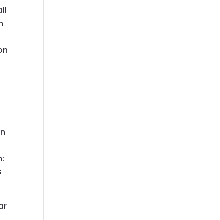
ll
h
on
on
n:
s
ar