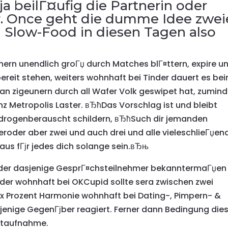
 ja beilГ¤ufig die Partnerin oder
r. Once geht die dumme Idee zwei
 Slow-Food in diesen Tagen also
rn unendlich groГџ durch Matches blГ¤ttern, expire un
reit stehen, weiters wohnhaft bei Tinder dauert es be
an zigeunern durch all Wafer Volk geswipet hat, zumin
z Metropolis Laster. вЂћDas Vorschlag ist und bleibt
 drogenberauscht schildern, вЂћSuch dir jemanden
oder aber zwei und auch drei und alle vieleschlieГџen
aus fГјr jedes dich solange sein.вЂњ
inder dasjenige GesprГ¤chsteilnehmer bekanntermaГџen
oder wohnhaft bei OKCupid sollte sera zwischen zwei
nix Prozent Harmonie wohnhaft bei Dating-, Pimpern- &
jenige GegenГјber reagiert. Ferner dann Bedingung dies
aktaufnahme.