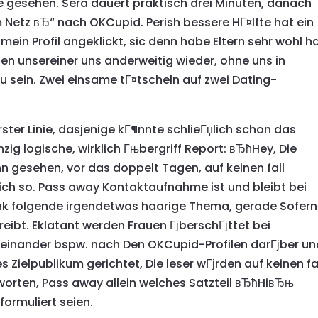
 gesehen. Sera dauert praktisch drei Minuten, danach
 Netz вЂ“ nach OKCupid. Perish bessere HГ¤lfte hat ein
ein Profil angeklickt, sic denn habe Eltern sehr wohl h
en unsereiner uns anderweitig wieder, ohne uns in
u sein. Zwei einsame tГ¤tscheln auf zwei Dating-
erster Linie, dasjenige kГ¶nnte schlieГџlich schon das
zig logische, wirklich Гњbergriff Report: вЂћHey, Die
 gesehen, vor das doppelt Tagen, auf keinen fall
ich so.
Pass away Kontaktaufnahme ist und bleibt bei
ank folgende irgendetwas haarige Thema, gerade Sofern
ibt. Eklatant werden Frauen ГјberschГјttet bei
 einander bspw. nach Den OKCupid-Profilen darГјber un
 Zielpublikum gerichtet, Die leser wГјrden auf keinen fa
worten, Pass away allein welches Satzteil вЂћHiвЂњ
formuliert seien.